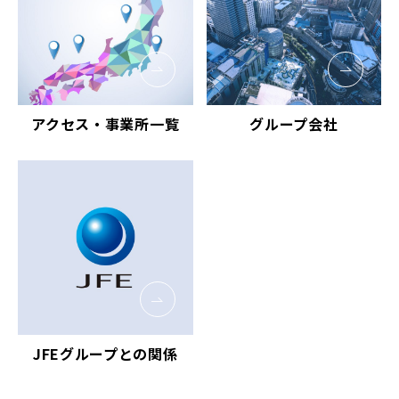
アクセス・事業所一覧
グループ会社
JFEグループとの関係