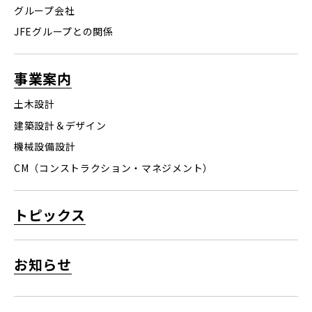
グループ会社
採用情報Top
JFEグループとの関係
募集要項
Contact
事業案内
プロジェクトストーリー
お問い合わせ
社員インタビュー
土木設計
誰もが働きやすい環境を
建築設計＆デザイン
機械設備設計
CM（コンストラクション・マネジメント）
トピックス
お知らせ