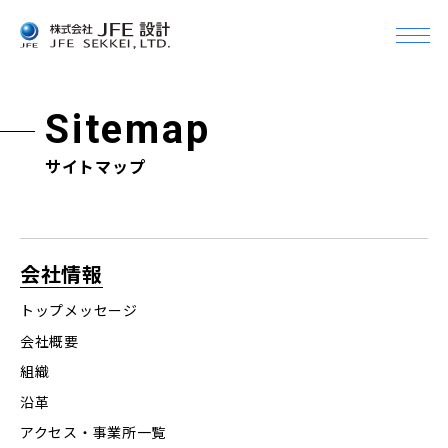
メ
ニ
Company
ュ
企業情報
ー
Sitemap
を
開
企業情報Top
Business
サイトマップ
く
事業案内
トップメッセージ
会社概要
事業案内Top
Topics
組織
トピックス
会社情報
土木設計
沿革
トップメッセージ
建築設計＆デザイン
Info
アクセス・事業所一覧
会社概要
機械設備設計
お知らせ
組織
グループ会社
CM（コンストラクション・マネジメント）
沿革
Recruit
JFEグループとの関係
採用情報
アクセス・事業所一覧