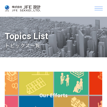
メ
ニ
Company
ュ
企業情報
ー
を
Topics List
開
企業情報Top
Business
く
トピックス一覧
事業案内
トップメッセージ
会社概要
事業案内Top
Topics
組織
トピックス
土木設計
沿革
建築設計＆デザイン
Info
アクセス・事業所一覧
機械設備設計
お知らせ
グループ会社
CM（コンストラクション・マネジメント）
Our Efforts
Recruit
JFEグループとの関係
採用情報