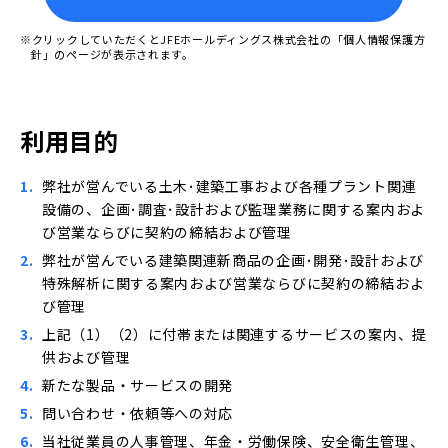
採用情報Top
※クリックしていただくとJFEホールディングス株式会社の「個人情報保護方
針」のページが表示されます。
募集要項
Contact
プロジェクトストーリー
お問い合わせ
利用目的
社員インタビュー
誰もが働きやすい環境を
弊社が営んでいる土木･建築工事および各種プラント関連
設備の、企画･調査･設計および監理業務に関する案内およ
び営業ならびに契約の締結および管理
弊社が営んでいる建築関連新商品の企画･開発･設計および
特殊解析に関する案内および営業ならびに契約の締結およ
び管理
上記（1）（2）に付帯または関連するサービスの案内、提
供および管理
新たな製品・サービスの開発
問い合わせ・依頼等への対応
当社従業員の人事管理、年金・労働保険、安全衛生管理、