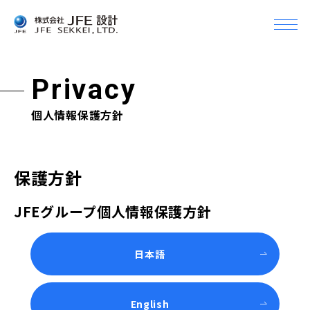
メ
ニ
Company
ュ
企業情報
ー
Privacy
を
開
企業情報Top
Business
個人情報保護方針
く
事業案内
トップメッセージ
会社概要
事業案内Top
Topics
保護方針
組織
トピックス
土木設計
JFEグループ個人情報保護方針
沿革
建築設計＆デザイン
Info
アクセス・事業所一覧
機械設備設計
お知らせ
日本語
グループ会社
CM（コンストラクション・マネジメント）
Recruit
JFEグループとの関係
採用情報
English