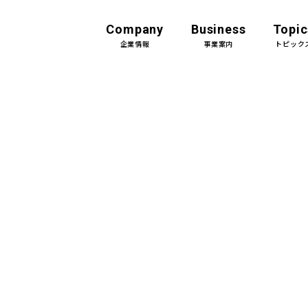
Company
Business
Topic
企業情報
事業案内
トピック
企業情報Top
事業案内Top
トップメッセージ
土木設計
会社概要
建築設計＆デザイン
組織
機械設備設計
沿革
CM（コンストラク
ン・マネジメント）
アクセス・事業所一覧
グループ会社
JFEグループとの関係