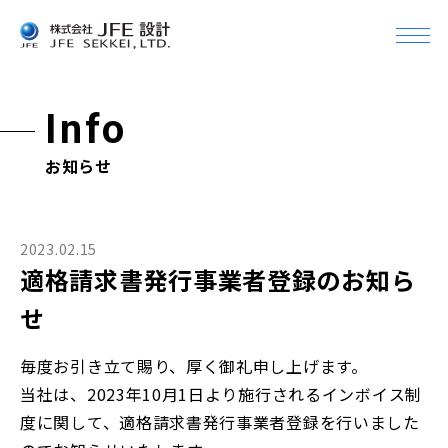
メ
ニ
Company
ュ
企業情報
ー
Info
を
開
企業情報Top
Business
お知らせ
く
事業案内
トップメッセージ
会社概要
事業案内Top
Topics
2023.02.15
組織
トピックス
適格請求書発行事業者登録のお知ら
土木設計
沿革
せ
建築設計＆デザイン
Info
アクセス・事業所一覧
機械設備設計
お知らせ
毎度お引き立て賜り、厚く御礼申し上げます。
グループ会社
CM（コンストラクション・マネジメント）
当社は、2023年10月1日より施行されるインボイス制
Recruit
JFEグループとの関係
度に関して、適格請求書発行事業者登録を行いました
採用情報