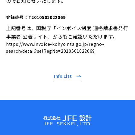
のでお知らせいたします。
採用情報Top
登録番号：T2010501022069
募集要項
上記番号は、国税庁「インボイス制度 適格請求書発行
Contact
プロジェクトストーリー
事業者 公表サイト」からもご確認いただけます。
お問い合わせ
社員インタビュー
https://www.invoice-kohyo.nta.go.jp/regno-
search/detail?selRegNo=2010501022069
誰もが働きやすい環境を
Info List