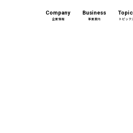
Company
Business
Topic
企業情報
事業案内
トピック
企業情報Top
事業案内Top
トップメッセージ
土木設計
会社概要
建築設計＆デザイン
組織
機械設備設計
沿革
CM（コンストラク
ン・マネジメント）
アクセス・事業所一覧
グループ会社
JFEグループとの関係