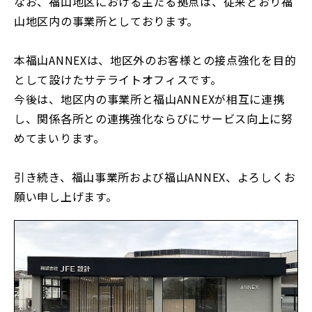
なお、福山地区における主たる拠点は、従来どおり福
山地区内の事業所としております。
採用情報Top
募集要項
本福山ANNEXは、地区外のお客様との接点強化を目的
Contact
プロジェクトストーリー
として設けたサテライトオフィスです。
お問い合わせ
今後は、地区内の事業所と福山ANNEXが相互に連携
社員インタビュー
し、関係各所との連携強化ならびにサービス向上に努
誰もが働きやすい環境を
めてまいります。
引き続き、福山事業所および福山ANNEX、よろしくお
願い申し上げます。