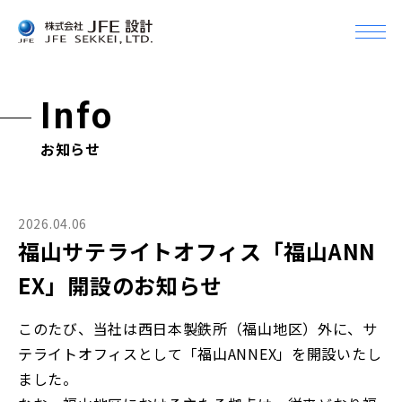
メ
ニ
Company
ュ
企業情報
ー
Info
を
開
企業情報Top
Business
お知らせ
く
事業案内
トップメッセージ
会社概要
事業案内Top
Topics
2026.04.06
組織
トピックス
福山サテライトオフィス「福山ANN
土木設計
沿革
EX」開設のお知らせ
建築設計＆デザイン
Info
アクセス・事業所一覧
機械設備設計
お知らせ
このたび、当社は西日本製鉄所（福山地区）外に、サ
グループ会社
CM（コンストラクション・マネジメント）
テライトオフィスとして「福山ANNEX」を開設いたし
Recruit
JFEグループとの関係
ました。
採用情報