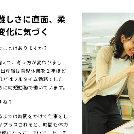
難しさに直面、柔
変化に気づく
たことはありますか？
増えて、考え方が変わりまし
、出産後は育児休業を１年ほど
ほどはフルタイム勤務でした
めに時短勤務で働いています。
すね？
るまでは時間をかけて仕事をし
がプラスされると、時間も体力
状態になってしまいました。そ