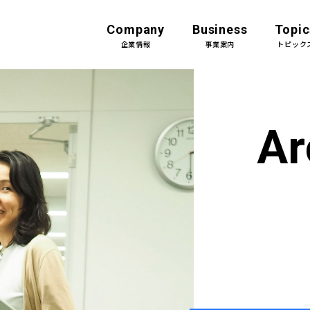
Company
Business
Topic
企業情報
事業案内
トピック
企業情報Top
事業案内Top
トップメッセージ
土木設計
Ar
会社概要
建築設計＆デザイン
組織
機械設備設計
沿革
CM（コンストラク
ン・マネジメント）
アクセス・事業所一覧
グループ会社
JFEグループとの関係