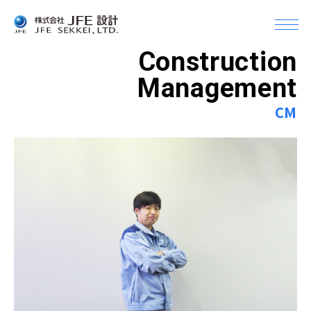
メ
ニ
Construction
Company
ュ
企業情報
ー
Management
を
CM
開
企業情報Top
Business
く
事業案内
トップメッセージ
会社概要
事業案内Top
Topics
組織
トピックス
土木設計
沿革
建築設計＆デザイン
Info
アクセス・事業所一覧
機械設備設計
お知らせ
グループ会社
CM（コンストラクション・マネジメント）
Recruit
JFEグループとの関係
採用情報