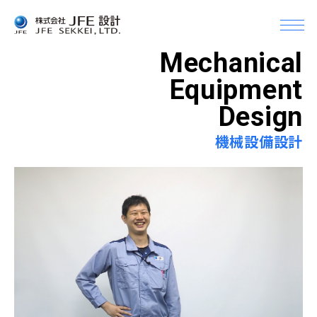
メ
ニ
Mechanical
Company
ュ
企業情報
ー
Equipment
を
Design
開
企業情報Top
Business
く
事業案内
機械設備設計
トップメッセージ
会社概要
事業案内Top
Topics
組織
トピックス
土木設計
沿革
建築設計＆デザイン
Info
アクセス・事業所一覧
機械設備設計
お知らせ
グループ会社
CM（コンストラクション・マネジメント）
Recruit
JFEグループとの関係
採用情報