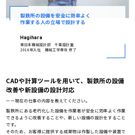
採用情報Top
製鉄所の設備を安全に効率よく
作業する人の立場で設計する
募集要項
Contact
プロジェクトストーリー
お問い合わせ
Hagihara
社員インタビュー
東日本機械設計部 千葉設計室
2016年入社 機械工学専攻 修了
誰もが働きやすい環境を
CADや計算ツールを用いて、製鉄所の設備
改善や新設備の設計対応
ーー現在の仕事の内容を教えてください。
製鉄所にある老朽化した設備を作業者が安全に効率よく作業
できるように改善することや、新しい設備の設計をすること
です。
そのため、お客様に提供する成果物は作製した設備や装置で